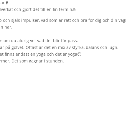
tan❣️
rkat och gjort det till en fin termin🙏
p och själs impulser, vad som är rätt och bra för dig och din väg!
n har.
som du aldrig vet vad det blir för pass.
ar på golvet. Oftast är det en mix av styrka, balans och lugn.
det finns endast en yoga och det är yoga🙂
former. Det som gagnar i stunden.