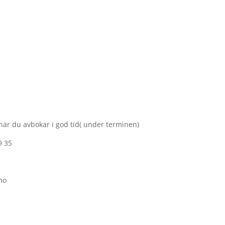
 när du avbokar i god tid( under terminen)
9 35
mo