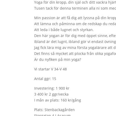
Yoga för din kropp, din själ och ditt vackra hjär
Tusen tack för denna terminen alla ni som medve
Min passion är att få dig att lyssna på din krop
Att lämna och påminna om de redskap du reda
Att leda i både lugnet och styrkan.
Den här yogan är för dig med öppet sinne, efter
Ibland är det lugnt, ibland gör vi endast övning
Jag fick lära mig av mina första yogalärare att 
Det finns så mycket att plocka från olika yoga
Är du nyfiken på min yoga?
Vi startar V 34-V 48
Antal ggr: 15
Investering: 1 900 kr
3 400 kr 2 ggr/vecka
I mån av plats: 160 kr/gång
Plats: Stenbackagården
Storgatan 4 I Asarum