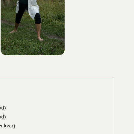
ad)
ad)
r kvar)