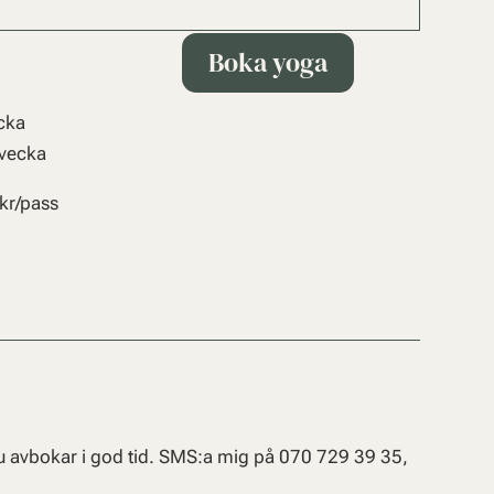
Boka yoga
ecka
 vecka
 kr/pass
 du avbokar i god tid. SMS:a mig på 070 729 39 35,